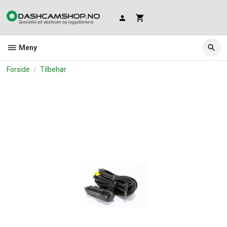
Gå
til
innholdet
Meny
Forside
Tilbehør