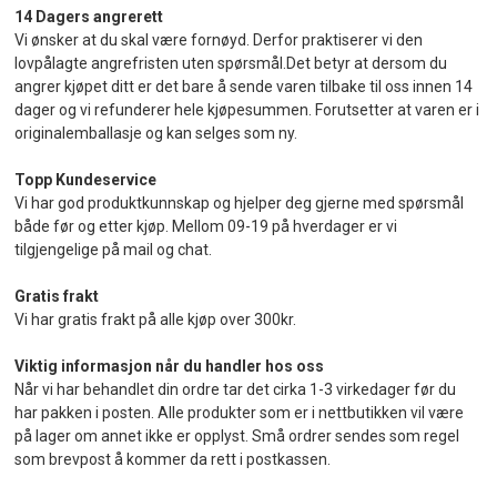
14 Dagers angrerett
Vi ønsker at du skal være fornøyd. Derfor praktiserer vi den
lovpålagte angrefristen uten spørsmål.Det betyr at dersom du
angrer kjøpet ditt er det bare å sende varen tilbake til oss innen 14
dager og vi refunderer hele kjøpesummen. Forutsetter at varen er i
originalemballasje og kan selges som ny.
Topp Kundeservice
Vi har god produktkunnskap og hjelper deg gjerne med spørsmål
både før og etter kjøp. Mellom 09-19 på hverdager er vi
tilgjengelige på mail og chat.
Gratis frakt
Vi har gratis frakt på alle kjøp over 300kr.
Viktig informasjon når du handler hos oss
Når vi har behandlet din ordre tar det cirka 1-3 virkedager før du
har pakken i posten. Alle produkter som er i nettbutikken vil være
på lager om annet ikke er opplyst. Små ordrer sendes som regel
som brevpost å kommer da rett i postkassen.