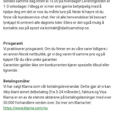
sendes samme dag innen kl 15.00 på hverdager! Leveringstiden er
1-3 virkedager. I tillegg er vi mer enn gjerne behjelpelig med å
hjelpe deg om det er noe du måtte lure på. Nede til høyre vil du
finne vår kundeservice-chat. Her vil alle henvendelser bli besvart
lynkjapt til omtrent alle døgnets tider. Ellers er det også mulig å
kontakte oss på epost via kontakt@dashcamshop.no.
Prisgaranti
Vi praktiserer prisgaranti. Om du finner en av våre varer billigere i
en annen Norsk nettbutikk, gir vi deg varen til samme pris og på
kjøpet får du våre unike garantier.
Garantien gjelder ikke om konkurrenten kjører spesielle tilbud eller
lignende.
Betalingsmåter
Vi har valgt Klarna som vår betalingsleverandør. Dette gjør at vi kan
tilby blant annet delbetaling (fra 3-24 måneder), faktura og Visa.
Klarna er en av de største aktørene på betalingsløsninger med over
50.000 forhandlere verden over. Se mer om Klarna her:
https://www.klarna.com/no